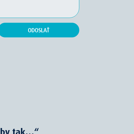
eby tak…“