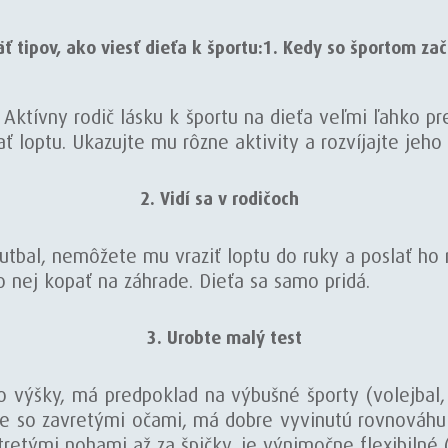
ť tipov, ako viesť dieťa k športu:
1. Kedy so športom zač
 Aktívny rodič lásku k športu na dieťa veľmi ľahko pr
ť loptu. Ukazujte mu rôzne aktivity a rozvíjajte jeho
2. Vidí sa v rodičoch
utbal, nemôžete mu vraziť loptu do ruky a poslať ho 
o nej kopať na záhrade. Dieťa sa samo pridá.
3. Urobte malý test
 výšky, má predpoklad na výbušné športy (volejbal, a
e so zavretými očami, má dobre vyvinutú rovnováhu (
tretými nohami až za špičky, je výnimočne flexibilné 