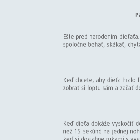
Pä
Ešte pred narodením dieťaťa.
spoločne behať, skákať, chyta
Keď chcete, aby dieťa hralo f
zobrať si loptu sám a začať d
Keď dieťa dokáže vyskočiť do
než 15 sekúnd na jednej noh
keď si dosiahne rukami s vys