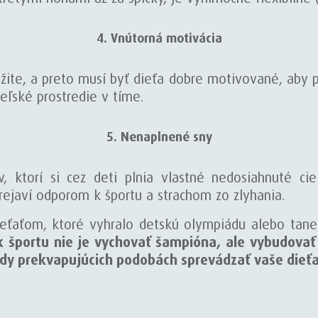
4. Vnútorná motivácia
ite, a preto musí byť dieťa dobre motivované, aby pri
eľské prostredie v tíme.
5. Nenaplnené sny
v, ktorí si cez deti plnia vlastné nedosiahnuté ci
rejaví odporom k športu a strachom zo zlyhania.
dieťaťom, ktoré vyhralo detskú olympiádu alebo tane
k športu nie je vychovať šampióna, ale vybudovať
dy prekvapujúcich podobách sprevádzať vaše dieťa 