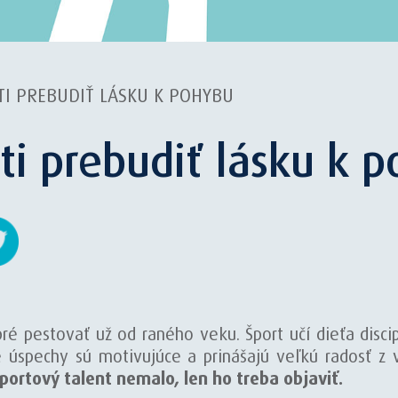
ATI PREBUDIŤ LÁSKU K POHYBU
ti prebudiť lásku k 
ré pestovať už od raného veku. Šport učí dieťa discip
é úspechy sú motivujúce a prinášajú veľkú radosť z
portový talent nemalo, len ho treba objaviť.