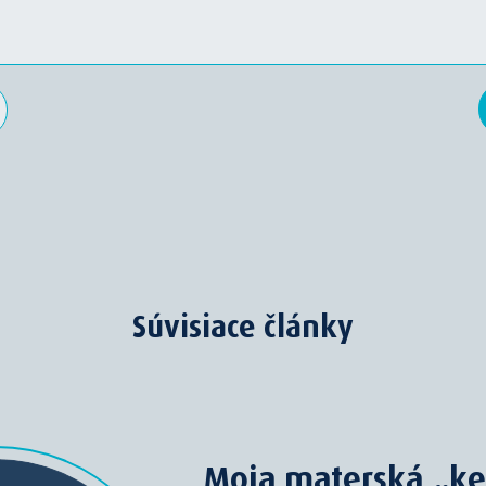
Súvisiace články
Moja materská „k