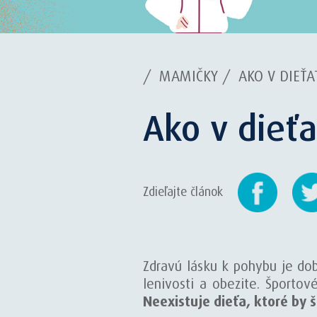
/
MAMIČKY
/
AKO V DIEŤ
Ako v dieťa
Zdieľajte článok
Zdravú lásku k pohybu je dob
lenivosti a obezite. Športov
Neexistuje dieťa, ktoré by š