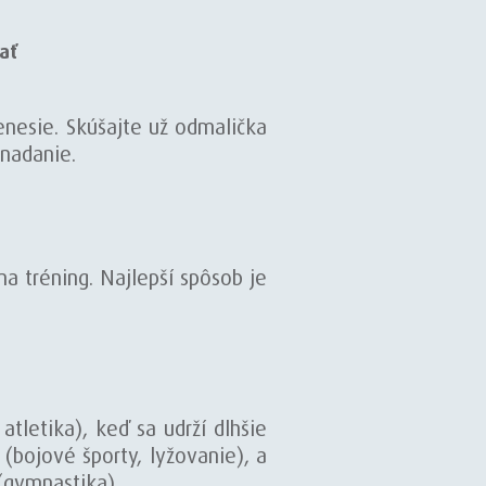
ať
enesie. Skúšajte už odmalička
 nadanie.
na tréning. Najlepší spôsob je
tletika), keď sa udrží dlhšie
bojové športy, lyžovanie), a
(gymnastika).