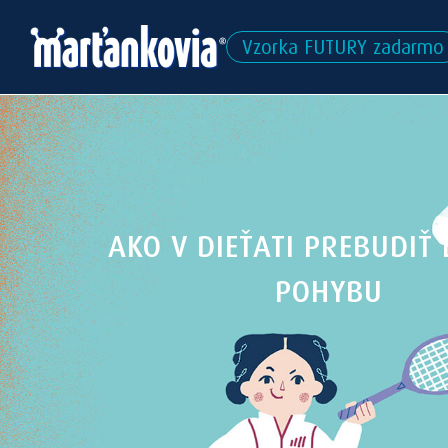
Vzorka FUTURY zadarmo
AKO V DIEŤATI PREBUDIŤ 
POHYBU