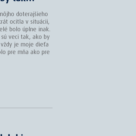
môjho doterajšieho
t ocitla v situácii,
elé bolo úplne inak.
 sú veci tak, ako by
 vždy je moje dieťa
olo pre mňa ako pre