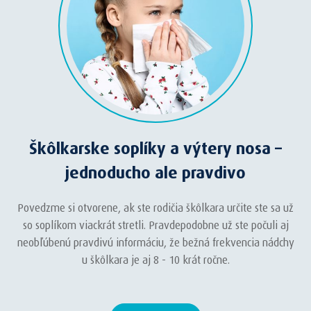
Škôlkarske soplíky a výtery nosa –
jednoducho ale pravdivo
Povedzme si otvorene, ak ste rodičia škôlkara určite ste sa už
so soplíkom viackrát stretli. Pravdepodobne už ste počuli aj
neobľúbenú pravdivú informáciu, že bežná frekvencia nádchy
u škôlkara je aj 8 - 10 krát ročne.