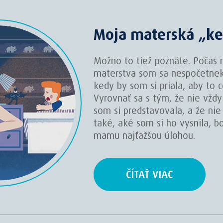
Moja materská „k
Možno to tiež poznáte. Počas 
materstva som sa nespočetnekrá
kedy by som si priala, aby to c
Vyrovnať sa s tým, že nie vždy
som si predstavovala, a že nie
také, aké som si ho vysnila, b
mamu najťažšou úlohou.
ČÍTAŤ VIAC