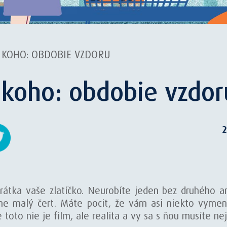
Z KOHO: OBDOBIE VZDORU
 koho: obdobie vzdor
2
rátka vaše zlatíčko. Neurobíte jeden bez druhého a
ane malý čert. Máte pocit, že vám asi niekto vymen
e toto nie je film, ale realita a vy sa s ňou musíte n