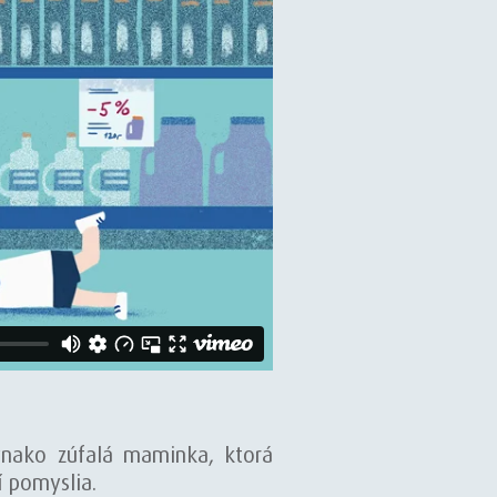
vnako zúfalá maminka, ktorá
í pomyslia.