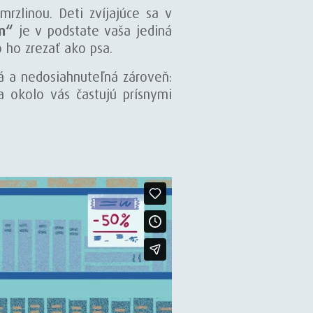
mrzlinou. Deti zvíjajúce sa v
m“
je v podstate vaša jediná
 ho zrezať ako psa.
á a nedosiahnuteľná zároveň:
a okolo vás častujú prísnymi