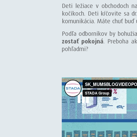
Deti ležiace v obchodoch na 
kočíkoch. Deti kŕčovite sa d
komunikácia. Máte chuť buď u
Podľa odborníkov by bohužia
zostať pokojná
. Preboha ak
pohľadmi?