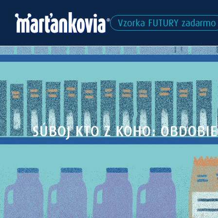
Vzorka FUTURY zadarmo
SÚBOJ KTO Z KOHO: OBDOBI