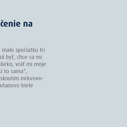
čenie na
 malo spočiatku tri
má byť, chce sa mi
lieko, vráť mi moje
si to sama“,
rsknutím mrkvovo-
otanovo biele