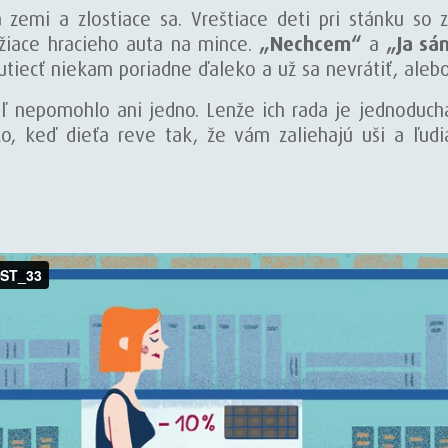
zemi a zlostiace sa. Vreštiace deti pri stánku so z
ržiace hracieho auta na mince.
„Nechcem“
a
„Ja sá
tiecť niekam poriadne ďaleko a už sa nevrátiť, alebo
ľ nepomohlo ani jedno. Lenže ich rada je jednoduch
o, keď dieťa reve tak, že vám zaliehajú uši a ľudi