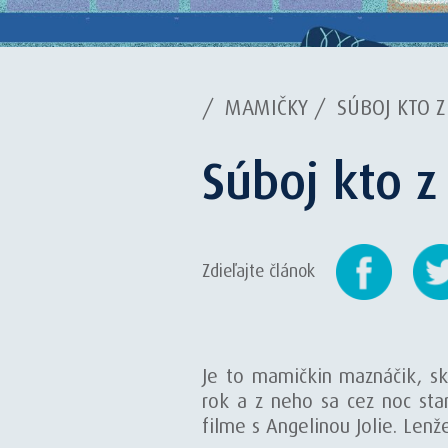
/
MAMIČKY
/
SÚBOJ KTO 
Súboj kto z
Zdieľajte článok
Je to mamičkin maznáčik, sk
rok a z neho sa cez noc st
filme s Angelinou Jolie. Lenž