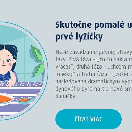
Skutočne pomalé u
prvé lyžičky
Naše zavádzanie pevnej stravy
fázy. Prvá fáza – „čo to sakra 
vracať“, druhá fáza – „chcem m
mlieko“ a tretia fáza – „zožer 
nasledovaná dramatickým vyp
dyňového pyré na tie nové sm
dupačky.
ČÍTAŤ VIAC