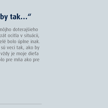
eby tak…“
môjho doterajšieho
t ocitla v situácii,
elé bolo úplne inak.
 sú veci tak, ako by
 vždy je moje dieťa
olo pre mňa ako pre