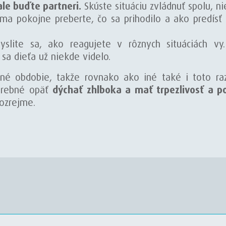
le buďte partneri.
Skúste situáciu zvládnuť spolu, ni
a pokojne preberte, čo sa prihodilo a ako predísť
yslite sa, ako reagujete v rôznych situáciách v
 sa dieťa už niekde videlo.
dné obdobie, takže rovnako ako iné také i toto raz
otrebné opäť
dýchať zhlboka a mať trpezlivosť a p
ozrejme.