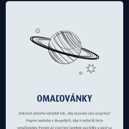
OMAĽOVÁNKY
Zadaním svojej emailovej adresy potvrdzujem, že
súhlasím s tým, aby ma spoločnosť WALMARK, a.s.,
OMAĽOVÁNKY
so sídlom Oldřichovice 44, 739 61 Třinec, IČ
00536016 (ďalej len "WALMARK") informovala o
produktoch a službách.
Dokážeš planétu vyfarbiť tak, aby vyzerala ako ozajstná?
Popros niekoho z dospelých, aby ti vytlačili tieto
omaľovánky. Potom už stačí len farebné pastelky a pusť sa