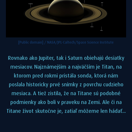
[Public domain] / NASA/JPL-Caltech/Space Science Institute
Rovnako ako Jupiter, tak i Saturn obiehajú desiatky
mesiacov. Najznámejším a najväčším je Titan, na
ktorom pred rokmi pristála sonda, ktorá nám
poslala historicky prvé snímky z povrchu cudzieho
mesiaca. A tiež zistila, že na Titane sú podobné
podmienky ako boli v praveku na Zemi. Ale či na
Titane život skutočne je, zatiaľ môžeme len hádať...