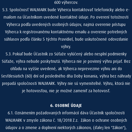
600 výhercov.
5.3. Spoločnosť WALMARK bude Výhercu kontaktovať telefonicky alebo e-
mailom na Účastníkom uvedené kontaktné údaje. Po overení totožnosti
Výherca podľa uvedených osobných údajov, najmä overenie prístupu
Výherca k registrovanému kontaktnému emailu a overenie potrebných
súhlasov podľa článku 5 týchto Pravidiel, bude uskutočnené odovzdanie
výhry.
5.3. Pokiaľ bude Účastník zo Súťaže vylúčený alebo nesplní podmienky
Súťaže, výhra nebude poskytnutá. Výherca nie je povinný výhru prijať. Bez
ohľadu na vyššie uvedené, ak Výherca neprevezme výhru ani do
šesťdesiatich (60) dní od posledného dňa Doby konania, výhra bez náhrady
prepadá spoločnosti WALMARK. Výhry nie sú vymeniteľné. Výhru, ktorá nie
je hotovosťou, nie je možné zameniť za hotovosť.
6. OSOBNÉ ÚDAJE
6.1. Oznámením požadovaných informácií dáva Účastník spoločnosti
WALMARK v zmysle zákona č. 18/2018 Z.z. Zákon o ochrane osobných
údajov a o zmene a doplnení niektorých zákonov, (ďalej len "Zákon"),