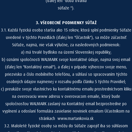
(ďalej len "doba trvania
súťaže ").
3. VŠEOBECNÉ PODMIENKY SÚŤAŽ
3.1. Každá fyzická osoba staršia ako 15 rokov, ktorá splní podmienky Súťaže
uvedené v týchto Pravidlách (ďalej len "Účastník"), sa môže zúčastniť
Súťaže, najmä, nie však výlučne, za nasledovných podmienok:
a) má trvalé bydlisko na území Slovenskej republiky;
b) oznámi spoločnosti WALMARK svoje kontaktné údaje, najmä svoj email
(ďalej len "Kontaktný email"), a ďalej v prípade výhercov svoje meno,
priezvisko a číslo mobilného telefónu, a súhlasí so spracovaním týchto
osobných údajov najmenej v rozsahu podľa článku 5 týchto Pravidiel;
c) preukáže svoje vlastníctvo ku kontaktnému emailu prostredníctvom kliku
na overovaciu www adresu v overovacom emaile, ktorý bude
spoločnosťou WALMARK zaslaný na Kontaktný email bezprostredne po
vyplnení a odoslaní formulára zasielanie noviniek emailom Účastníkom na
stránkach www.martankovia.sk
3.2. Maloleté fyzické osoby sa môžu do Súťaže zapojiť iba so súhlasom