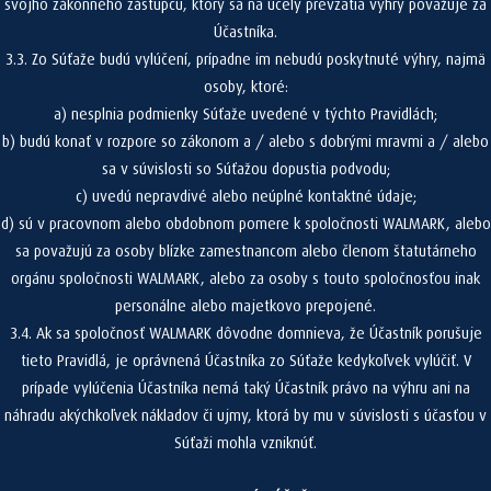
svojho zákonného zástupcu, ktorý sa na účely prevzatia výhry považuje za
Účastníka.
3.3. Zo Súťaže budú vylúčení, prípadne im nebudú poskytnuté výhry, najmä
osoby, ktoré:
a) nesplnia podmienky Súťaže uvedené v týchto Pravidlách;
b) budú konať v rozpore so zákonom a / alebo s dobrými mravmi a / alebo
sa v súvislosti so Súťažou dopustia podvodu;
c) uvedú nepravdivé alebo neúplné kontaktné údaje;
d) sú v pracovnom alebo obdobnom pomere k spoločnosti WALMARK, alebo
sa považujú za osoby blízke zamestnancom alebo členom štatutárneho
orgánu spoločnosti WALMARK, alebo za osoby s touto spoločnosťou inak
personálne alebo majetkovo prepojené.
3.4. Ak sa spoločnosť WALMARK dôvodne domnieva, že Účastník porušuje
tieto Pravidlá, je oprávnená Účastníka zo Súťaže kedykoľvek vylúčiť. V
prípade vylúčenia Účastníka nemá taký Účastník právo na výhru ani na
náhradu akýchkoľvek nákladov či ujmy, ktorá by mu v súvislosti s účasťou v
Súťaži mohla vzniknúť.