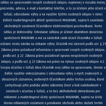
súhlas so spracovaním svojich osobných údajov, najmenej v rozsahu meno,
priezvisko, adresa, e-mail a kontaktný telefón, a to za účelom jeho účasti v
Súťaži, odovzdanie výhry a na využitie týchto osobných údajov v rámci
ďalších marketingových aktivít spoločnosti WALMARK, najmä k zasielaniu
obchodných oznámení Účastníkovi elektronickými prostriedkami. Tento
súhlas je dobrovoľný. Odvolanie súhlasu je účinné okamihom doručenia
spoločnosti WALMARK a má za následok zánik účasti Účastníka v Súťaži
vrátane straty nároku na získanie výhry. Účastník má zároveň podľa ust. § 21
Zákona právo požadovať informáciu o spracovaní svojich osobných údajov,
podľa ust. § 22 Zákona právo požadovať opravu nesprávnych osobných
údajov, a podľa ust. § 23 Zákona má právo na výmaz osobných údajov. 6.2.
Svojou účasťou v Súťaži dáva Účastník svoj súhlas na spracovanie, šírenie a
ďalšie využitie videozáznamu z odovzdania výhry a iných zvukových a
obrazových záznamov, urobených Účastníkom alebo treťou osobou, ktoré
zachytávajú jeho podobu alebo súkromný život a boli nadobudnuté v
súvislosti s účasťou v Súťaži, a to bez akéhokoľvek obmedzenia pre
reklamné a marketingové účely spoločnosti WALMARK, najmä na účely
šírenia reklamných oznámení a ponúkanie obchodu alebo služieb tretím