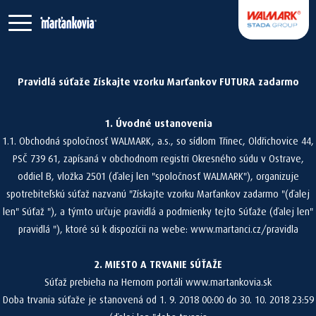
Pravidlá súťaže Získajte vzorku Marťankov FUTURA zadarmo
1. Úvodné ustanovenia
1.1. Obchodná spoločnosť WALMARK, a.s., so sídlom Třinec, Oldřichovice 44,
PSČ 739 61, zapísaná v obchodnom registri Okresného súdu v Ostrave,
oddiel B, vložka 2501 (ďalej len "spoločnosť WALMARK"), organizuje
spotrebiteľskú súťaž nazvanú "Získajte vzorku Marťankov zadarmo "(ďalej
len" Súťaž "), a týmto určuje pravidlá a podmienky tejto Súťaže (ďalej len"
pravidlá "), ktoré sú k dispozícii na webe: www.martanci.cz/pravidla
2. MIESTO A TRVANIE SÚŤAŽE
Súťaž prebieha na Hernom portáli www.martankovia.sk
Doba trvania súťaže je stanovená od 1. 9. 2018 00:00 do 30. 10. 2018 23:59