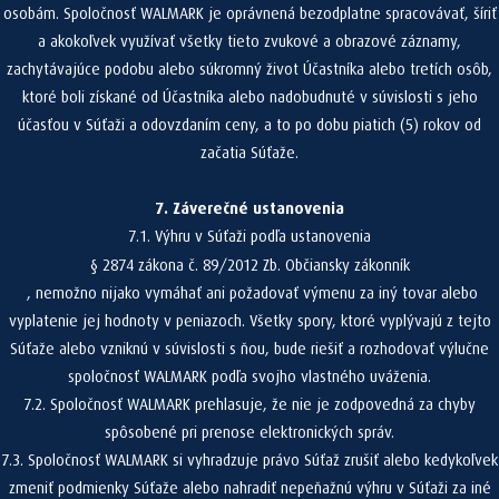
osobám. Spoločnosť WALMARK je oprávnená bezodplatne spracovávať, šíriť
a akokoľvek využívať všetky tieto zvukové a obrazové záznamy,
zachytávajúce podobu alebo súkromný život Účastníka alebo tretích osôb,
ktoré boli získané od Účastníka alebo nadobudnuté v súvislosti s jeho
účasťou v Súťaži a odovzdaním ceny, a to po dobu piatich (5) rokov od
začatia Súťaže.
7. Záverečné ustanovenia
7.1. Výhru v Súťaži podľa ustanovenia
§ 2874 zákona č. 89/2012 Zb. Občiansky zákonník
, nemožno nijako vymáhať ani požadovať výmenu za iný tovar alebo
vyplatenie jej hodnoty v peniazoch. Všetky spory, ktoré vyplývajú z tejto
Súťaže alebo vzniknú v súvislosti s ňou, bude riešiť a rozhodovať výlučne
spoločnosť WALMARK podľa svojho vlastného uváženia.
7.2. Spoločnosť WALMARK prehlasuje, že nie je zodpovedná za chyby
spôsobené pri prenose elektronických správ.
7.3. Spoločnosť WALMARK si vyhradzuje právo Súťaž zrušiť alebo kedykoľvek
zmeniť podmienky Súťaže alebo nahradiť nepeňažnú výhru v Súťaži za iné