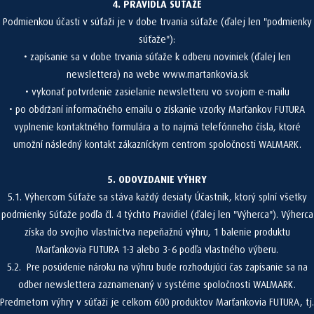
4. PRAVIDLÁ SÚŤAŽE
Podmienkou účasti v súťaži je v dobe trvania súťaže (ďalej len "podmienky
súťaže"):
• zapísanie sa v dobe trvania súťaže k odberu noviniek (ďalej len
newslettera) na webe www.martankovia.sk
• vykonať potvrdenie zasielanie newsletteru vo svojom e-mailu
• po obdržaní informačného emailu o získanie vzorky Marťankov FUTURA
vyplnenie kontaktného formulára a to najmä telefónneho čísla, ktoré
umožní následný kontakt zákazníckym centrom spoločnosti WALMARK.
5. ODOVZDANIE VÝHRY
5.1. Výhercom Súťaže sa stáva každý desiaty Účastník, ktorý splní všetky
podmienky Súťaže podľa čl. 4 týchto Pravidiel (ďalej len "Výherca"). Výherca
získa do svojho vlastníctva nepeňažnú výhru, 1 balenie produktu
Marťankovia FUTURA 1-3 alebo 3-6 podľa vlastného výberu.
5.2. Pre posúdenie nároku na výhru bude rozhodujúci čas zapísanie sa na
odber newslettera zaznamenaný v systéme spoločnosti WALMARK.
Predmetom výhry v súťaži je celkom 600 produktov Marťankovia FUTURA, tj.