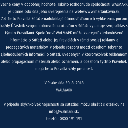
vecné ceny v obdobnej hodnote. Takéto rozhodnutie spoločnosti WALMARK
je účinné odo dňa jeho uverejnenia na webewww.martankovia.sk.
7.4. Tieto Pravidlá Súťaže nadobúdajú účinnosť dňom ich vyhlásenia, pričom
každý Účastník svojou dobrovoľnou účasťou v Súťaži vyjadruje svoj súhlas s
týmito Pravidlami. Spoločnosť WALMARK môže zverejniť zjednodušené
informácie o Súťaži alebo jej Pravidlách v rámci svojej reklamy a
propagačných materiálov. V prípade rozporu medzi obsahom takýchto
zjednodušených informácií o Súťaži, uvedených v ktoromkoľvek reklamnom
alebo propagačnom materiáli alebo oznámení, a obsahom týchto Pravidiel,
majú tieto Pravidlá vždy prednosť.
V Prahe dňa 30. 8. 2018
WALMARK
V prípade akýchkoľvek nejasností sa súťažiaci môžu obrátiť s otázkou na
info@walmark.sk,
telefón 0800 191 191