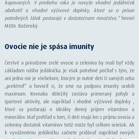
kupovaných. V priebehu roka je navyše vhodné jedálniček
obohatiť o vhodné výživové doplnky, ktoré sa o prísun
potrebných látok postarajú v dostatočnom množstve,“
hovorí
MUDr. Boženský.
Ovocie nie je spása imunity
Čerstvé a prirodzene zrelé ovocie a zelenina by mali byť vždy
základom nášho jedálnička. Je však potrebné počítať s tým, že
ani jedno nie je všeliekom, ktorým je nutné deti či samých seba
„prekŕmiť“ a hovoriť si, že sme na podporu imunity urobili
maximum. Rovnako dôležitý zostáva primeraný pohyb a
športové aktivity, ale napríklad i vhodné výživové doplnky ,
ktoré sa postarajú o ideálny denný príjem vitamínov a
minerálov. Mať prehľad o tom, či deti majú len z príjmu ovocia a
zeleniny dostatok vitamínov totiž môže byť celkom oriešok. Ak
k vyváženému jedálničku začnete pridávať napríklad nových