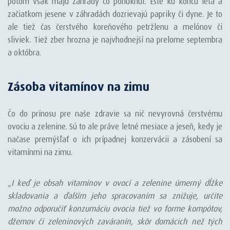
potom však majú záhrady čo ponúknuť. Ešte ku koncu leta a
začiatkom jesene v záhradách dozrievajú papriky či dyne. Je to
ale tiež čas čerstvého koreňového petržlenu a melónov či
sliviek. Tiež zber hrozna je najvhodnejší na prelome septembra
a októbra.
Zásoba vitamínov na zimu
Čo do prínosu pre naše zdravie sa nič nevyrovná čerstvému
ovociu a zelenine. Sú to ale práve letné mesiace a jeseň, kedy je
načase premýšľať o ich prípadnej konzervácii a zásobení sa
vitamínmi na zimu.
„I keď je obsah vitamínov v ovocí a zelenine úmerný dĺžke
skladovania a ďalším jeho spracovaním sa znižuje, určite
možno odporučiť konzumáciu ovocia tiež vo forme kompótov,
džemov či zeleninových zaváranín, skôr domácich než tých