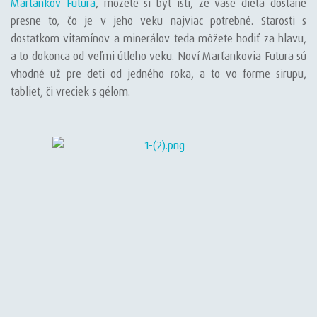
Marťankov Futura
, môžete si byť istí, že vaše dieťa dostane
presne to, čo je v jeho veku najviac potrebné. Starosti s
dostatkom vitamínov a minerálov teda môžete hodiť za hlavu,
a to dokonca od veľmi útleho veku. Noví Marťankovia Futura sú
vhodné už pre deti od jedného roka, a to vo forme sirupu,
tabliet, či vreciek s gélom.