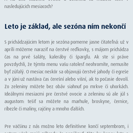
nasledujúcich mesiacoch?
Leto je základ, ale sezóna ním nekončí
S prichádzajúcim letom je sezóna pomerne jasne čitateľná: už v
apríli môžeme naraziť na čerstvé reďkovky, s májom prichádza
čas na prvé šaláty, kaleráby či špargľu. Ak ste si práve
povzdychli, že týmto menu vašu ratolesť neohromíte, nemusíte
byť zúfalý. O mesiac neskôr sa objavujú čerstvé jahody či egreše
a v júni už nastáva čas čerešní alebo višní, ak to počasie dovolí.
Zo zeleniny môžete bez obáv siahnuť po mrkve či uhorkách.
Ideálnymi mesiacmi pre čerstvé ovocie a zeleninu sú ale júl s
augustom: tešiť sa môžete na marhule, broskyne, černice,
ríbezle či maliny, rajčiny a mnoho ďalších.
Pre väčšinu z nás možno leto definitívne končí septembrom, i