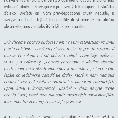
skrivené tváre. Do chuti čerstvo dozretého ovocia majú umelo
vyhnané plody dozrievajúce v prepravných kontajneroch skrátka
ďaleko. Dieťaťu ani vám pravdepodobne chutiť nebude, a
navyše mu bude chýbať ten najdôležitejší benefit: dostatočný
obsah vitamínov a dôležitých látok pre imunitu.
„Ak chceme poctivo budovať nám i našim ratolestiam imunitu
prostredníctvom vyváženej stravy, mala by pre ňu sezónnosť
ovocia či zeleniny hrať dôležitú rolu,“
vysvetľuje pediater
MUDr. Jan Boženský.
„Čerstvo pozberané a ideálne dozreté
plody majú väčší obsah vitamínov a minerálov, je teda určite
lepšie do jedálnička zaradiť tie druhy, ktoré k nám nemusia
cestovať cez pol sveta a dozrievať s pomocou chemických
úprav kdesi v kontajneroch. Rozdiel v chuti navyše určite
ocenia i deti, ktoré nemusia patriť medzi tých najvášnivejších
konzumentov zeleniny či ovocia,“
upresňuje.
A na aké sezónne ovocie a zeleninu sa môžete tešiť v