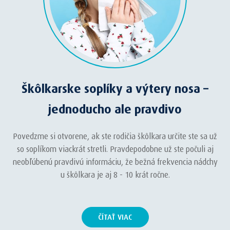
Škôlkarske soplíky a výtery nosa –
jednoducho ale pravdivo
Povedzme si otvorene, ak ste rodičia škôlkara určite ste sa už
so soplíkom viackrát stretli. Pravdepodobne už ste počuli aj
neobľúbenú pravdivú informáciu, že bežná frekvencia nádchy
u škôlkara je aj 8 - 10 krát ročne.
ČÍTAŤ VIAC