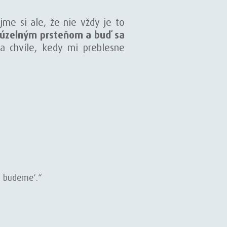
me si ale, že nie vždy je to
kúzelným prsteňom a buď sa
ka chvíle, kedy mi preblesne
am budeme‘.“