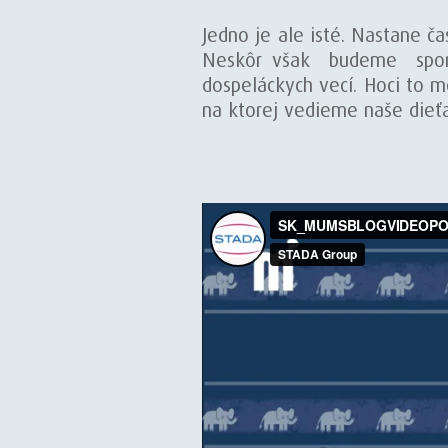
Jedno je ale isté. Nastane č
Neskôr však budeme spomín
dospeláckych vecí. Hoci to mô
na ktorej vedieme naše dieťa 