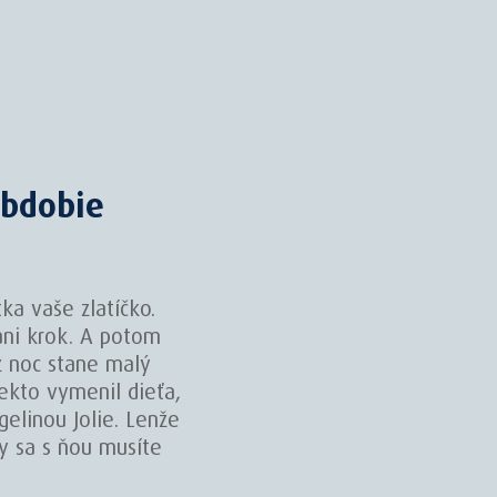
obdobie
ka vaše zlatíčko.
ani krok. A potom
z noc stane malý
iekto vymenil dieťa,
elinou Jolie. Lenže
vy sa s ňou musíte