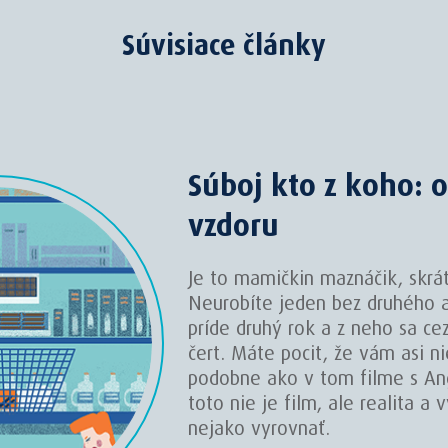
Súvisiace články
Súboj kto z koho: 
vzdoru
Je to mamičkin maznáčik, skrát
Neurobíte jeden bez druhého 
príde druhý rok a z neho sa ce
čert. Máte pocit, že vám asi n
podobne ako v tom filme s Ang
toto nie je film, ale realita a 
nejako vyrovnať.