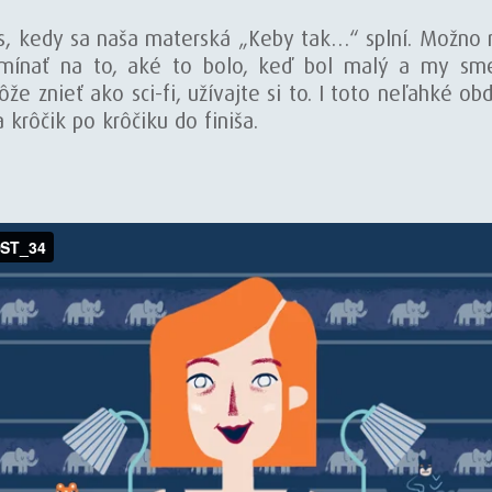
as, kedy sa naša materská „Keby tak…“ splní. Možno ni
ať na to, aké to bolo, keď bol malý a my sme 
že znieť ako sci-fi, užívajte si to. I toto neľahké ob
krôčik po krôčiku do finiša.