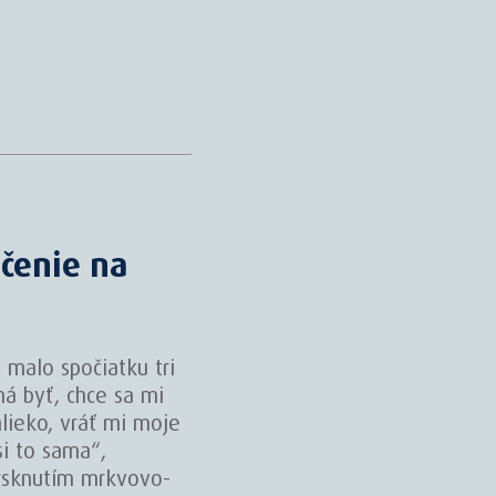
čenie na
 malo spočiatku tri
má byť, chce sa mi
lieko, vráť mi moje
si to sama“,
rsknutím mrkvovo-