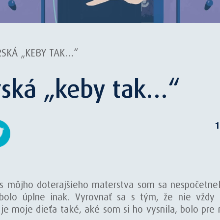
SKÁ „KEBY TAK…“
ská „keby tak…“
1
s môjho doterajšieho materstva som sa nespočetnekrá
 bolo úplne inak. Vyrovnať sa s tým, že nie vždy
 je moje dieťa také, aké som si ho vysnila, bolo p