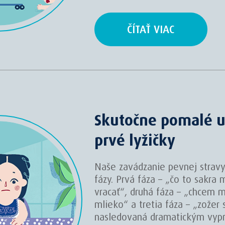
ČÍTAŤ VIAC
Skutočne pomalé u
prvé lyžičky
Naše zavádzanie pevnej stravy
fázy. Prvá fáza – „čo to sakra 
vracať“, druhá fáza – „chcem m
mlieko“ a tretia fáza – „zožer 
nasledovaná dramatickým vyp