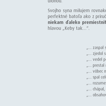
úlohou.
Svojho syna milujem rovnako
perfektné batoľa ako z prír
niekam ďaleko premiestniť
hlavou „Keby tak…“.
„… zaspal 
„… zjedol 
„… vedel po
„… prestal 
„… vôbec n
„… spal cel
„… rozumel 
„… chápal,
„… obsahova