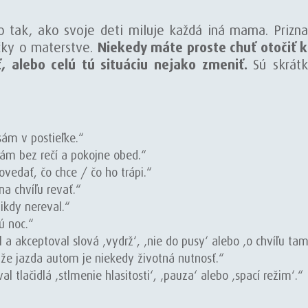
 tak, ako svoje deti miluje každá iná mama. Priznaj
učky o materstve.
Niekedy máte proste chuť otočiť 
, alebo celú tú situáciu nejako zmeniť.
Sú skrát
sám v postieľke.“
sám bez rečí a pokojne obed.“
vedať, čo chce / čo ho trápi.“
na chvíľu revať.“
ikdy nereval.“
ú noc.“
a akceptoval slová ‚vydrž‘, ‚nie do pusy‘ alebo ‚o chvíľu t
 že jazda autom je niekedy životná nutnosť.“
l tlačidlá ‚stlmenie hlasitosti‘, ‚pauza‘ alebo ‚spací režim‘.“