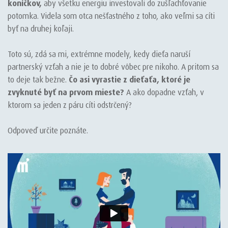
koníčkov,
aby všetku energiu investovali do zušľachťovanie
potomka. Videla som otca nešťastného z toho, ako veľmi sa cíti
byť na druhej koľaji.
Toto sú, zdá sa mi, extrémne modely, kedy dieťa naruší
partnerský vzťah a nie je to dobré vôbec pre nikoho. A pritom sa
to deje tak bežne.
Čo asi vyrastie z dieťaťa, ktoré je
zvyknuté byť na prvom mieste?
A ako dopadne vzťah, v
ktorom sa jeden z páru cíti odstrčený?
Odpoveď určite poznáte.