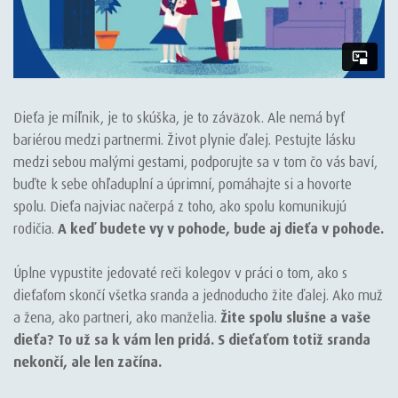
Dieťa je míľnik, je to skúška, je to záväzok. Ale nemá byť
bariérou medzi partnermi. Život plynie ďalej. Pestujte lásku
medzi sebou malými gestami, podporujte sa v tom čo vás baví,
buďte k sebe ohľaduplní a úprimní, pomáhajte si a hovorte
spolu. Dieťa najviac načerpá z toho, ako spolu komunikujú
rodičia.
A keď budete vy v pohode, bude aj dieťa v pohode.​
Úplne vypustite jedovaté reči kolegov v práci o tom, ako s
dieťaťom skončí všetka sranda a jednoducho žite ďalej. Ako muž
a žena, ako partneri, ako manželia.
Žite spolu slušne a vaše
dieťa? To už sa k vám len pridá. S dieťaťom totiž sranda
nekončí, ale len začína.​