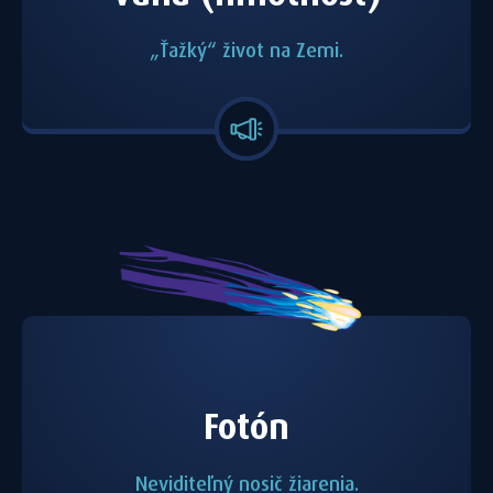
„Ťažký“ život na Zemi.
Fotón
Neviditeľný nosič žiarenia.