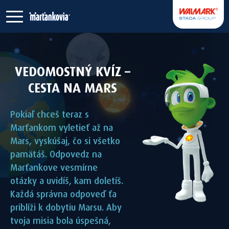
VEDOMOSTNÝ KVÍZ –
CESTA NA MARS
Pokiaľ chceš teraz s
Marťankom vyletieť až na
Mars, vyskúšaj, čo si všetko
pamätáš. Odpovedz na
Marťankove vesmírne
otázky a uvidíš, kam doletíš.
Každá správna odpoveď ťa
priblíži k dobytiu Marsu. Aby
tvoja misia bola úspešná,