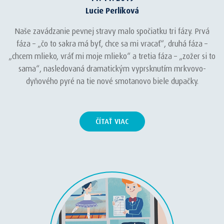
Lucie Perlíková
Naše zavádzanie pevnej stravy malo spočiatku tri fázy. Prvá
fáza – „čo to sakra má byť, chce sa mi vracať“, druhá fáza –
„chcem mlieko, vráť mi moje mlieko“ a tretia fáza – „zožer si to
sama“, nasledovaná dramatickým vyprsknutím mrkvovo-
dyňového pyré na tie nové smotanovo biele dupačky.
ČÍTAŤ VIAC