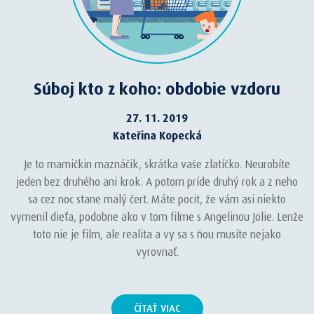
Súboj kto z koho: obdobie vzdoru
27. 11. 2019
Kateřina Kopecká
Je to mamičkin maznáčik, skrátka vaše zlatíčko. Neurobíte
jeden bez druhého ani krok. A potom príde druhý rok a z neho
sa cez noc stane malý čert. Máte pocit, že vám asi niekto
vymenil dieťa, podobne ako v tom filme s Angelinou Jolie. Lenže
toto nie je film, ale realita a vy sa s ňou musíte nejako
vyrovnať.
ČÍTAŤ VIAC