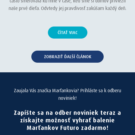
často smerovala ku mne v čase, keď sme si domov priviezli
naše prvé dieťa. Odvtedy jej pravdivosť zakúšam každý deň.
ČÍTAŤ VIAC
ZOBRAZIŤ ĎALŠÍ ČLÁNOK
Zaujala Vás značka Marťankovia? Prihláste sa k odberu
noviniek!
Zapíšte sa na odber noviniek teraz a
získajte možnosť vyhrať balenie
Marťankov Futuro zadarmo!