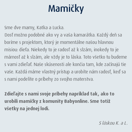
Mamičky
Sme dve mamy, Katka a Lucka.
Dosť možno podobné ako vy a vaša kamarátka. Každý deň sa
boríme s projektom, ktorý je momentálne našou hlavnou
misiou: dieťa. Niekedy to je radosť až k slzám, inokedy to je
márnosť až k slzám, ale vždy je to láska. Toto všetko tu budeme
s vami zdieľať. Naše skúsenosti ale končia tam, kde začínajú tie
vaše. Každá máme vlastný prístup a urobíte nám radosť, keď sa
s nami podelíte o príbehy zo svojho materstva.
Zdieľajte s nami svoje príbehy napríklad tak, ako to
urobili mamičky z komunity Babyonline. Sme totiž
všetky na jednej lodi.
S láskou K. a L.