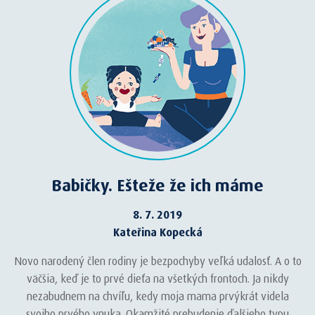
Babičky. Ešteže že ich máme
8. 7. 2019
Kateřina Kopecká
Novo narodený člen rodiny je bezpochyby veľká udalosť. A o to
väčšia, keď je to prvé dieťa na všetkých frontoch. Ja nikdy
nezabudnem na chvíľu, kedy moja mama prvýkrát videla
svojho prvého vnuka. Okamžité prebudenie ďalšieho typu